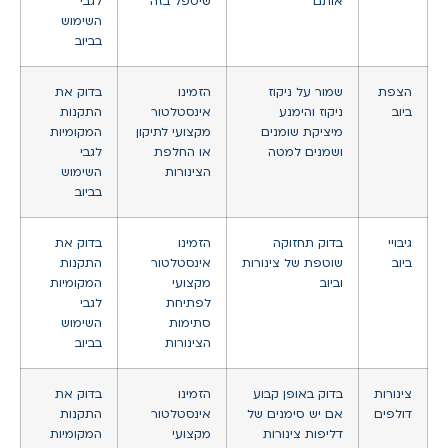
אותם
שיטפל בזה
לגבי
השימוש
בביוב
הצפת
שמור על ניקוז
הזמינו
בדוק את
ביוב
ניקוז והימנע
אינסטלטור
התקנות
מיציקת שומנים
מקצועי לתיקון
המקומיות
ושמנים למטה
או החלפת
לגבי
הצינורות
השימוש
בביוב
גיבויי
בדוק תחזוקה
הזמינו
בדוק את
ביוב
שוטפת של צינורות
אינסטלטור
התקנות
וביוב
מקצועי
המקומיות
לפתיחת
לגבי
סתימות
השימוש
הצינורות
בביוב
צינורות
בדוק באופן קבוע
הזמינו
בדוק את
דולפים
אם יש סימנים של
אינסטלטור
התקנות
דליפות צינורות
מקצועי
המקומיות