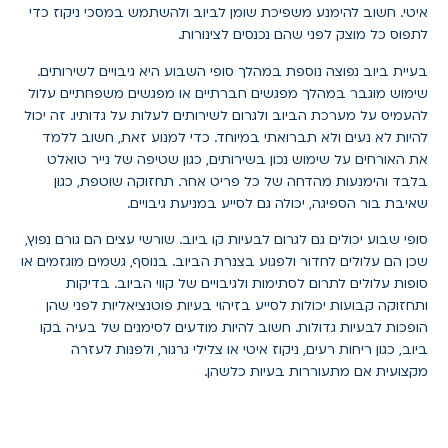
איטי. חשוב להימנע משפיכת שומן לביוב ולהשתמש במסכי ניקוז כדי
לתפוס כל מוצק לפני שהם נכנסים לצינורות.
בעיית ביוב נפוצה נוספת במהלך סופי השבוע היא גיבויים לשירותים.
שימוש מוגבר במהלך מפגשים חברתיים או מפגשים משפחתיים עלול
להעמיס על מערכת הביוב ולגרום לשירותים לעלות על גדותיו. זה יכול
להיות לא נעים ולא תברואתי במיוחד. כדי למנוע זאת, חשוב ללמד
את האורחים על שימוש נכון בשירותים, כגון שטיפה של נייר טואלט
בלבד והימנעות מהדחה של כל פריט אחר. תחזוקה שוטפת, כגון
שאיבת בור הספיגה, יכולה גם לסייע במניעת גיבויים.
סופי שבוע יכולים גם לגרום לבעיות קו ביוב. שורשי עצים הם גורם נפוץ,
שכן הם עלולים לחדור ולפגוע בצנרת הביוב. בנוסף, גשמים מוגזמים או
סופות עלולים לתרום לסתימות ולגיבויים של קווי הביוב. בדיקות
ותחזוקה קבועות יכולות לסייע בזיהוי בעיות פוטנציאליות לפני שהן
הופכות לבעיות גדולות. חשוב להיות מודעים לסימנים של בעיה בקו
ביוב, כגון ריחות רעים, ניקוז איטי או צלילי גרגור, ולפנות לעזרה
מקצועית אם מתעוררות בעיות כלשהן.