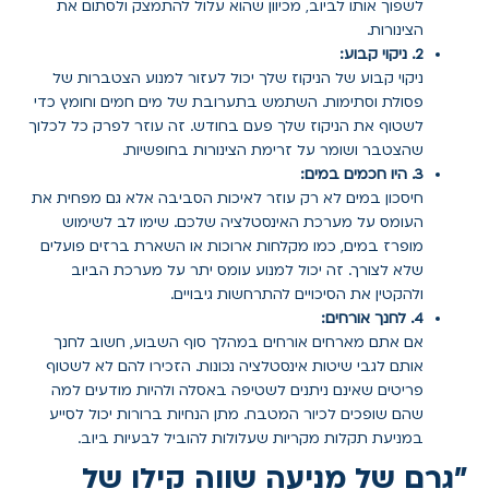
לשפוך אותו לביוב, מכיוון שהוא עלול להתמצק ולסתום את
הצינורות.
2. ניקוי קבוע:
ניקוי קבוע של הניקוז שלך יכול לעזור למנוע הצטברות של
פסולת וסתימות. השתמש בתערובת של מים חמים וחומץ כדי
לשטוף את הניקוז שלך פעם בחודש. זה עוזר לפרק כל לכלוך
שהצטבר ושומר על זרימת הצינורות בחופשיות.
3. היו חכמים במים:
חיסכון במים לא רק עוזר לאיכות הסביבה אלא גם מפחית את
העומס על מערכת האינסטלציה שלכם. שימו לב לשימוש
מופרז במים, כמו מקלחות ארוכות או השארת ברזים פועלים
שלא לצורך. זה יכול למנוע עומס יתר על מערכת הביוב
ולהקטין את הסיכויים להתרחשות גיבויים.
4. לחנך אורחים:
אם אתם מארחים אורחים במהלך סוף השבוע, חשוב לחנך
אותם לגבי שיטות אינסטלציה נכונות. הזכירו להם לא לשטוף
פריטים שאינם ניתנים לשטיפה באסלה ולהיות מודעים למה
שהם שופכים לכיור המטבח. מתן הנחיות ברורות יכול לסייע
במניעת תקלות מקריות שעלולות להוביל לבעיות ביוב.
"גרם של מניעה שווה קילו של