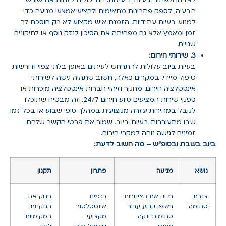
לאבחן ולפתור בעיות ביעילות. הם יכולים לזהות את שורש
הבעיה, לספק פתרונות מתאימים ולהציע אמצעי מניעה כדי
למנוע בעיות עתידיות. הזמנת איש מקצוע לא רק חוסכת לך
זמן ומאמץ אלא גם מפחיתה את הסיכון לנזק נוסף או לתיקונים
שגויים.
3. שירותי חירום:
בעיות ביוב עלולות להתרחש לעיתים באופן בלתי צפוי ודורשות
טיפול מיידי. במקרים כאלה, חשוב שתהיה גישה לשירותי
אינסטלציה חירום. מחקר וזיהוי חברות אינסטלציה מוכרות או
ספקי שירות המציעים סיוע חירום 24/7. זה מבטיח שתוכלו
לקבל במהירות עזרה מקצועית במהלך סופי שבוע או בכל זמן
שבו מתעוררות בעיות ביוב. שמור את פרטי הקשר שלהם
זמינים לגישה נוחה למקרי חירום.
ביוב בשבת ובסופ"ש – מה חשוב לדעת:
נושא
מניעה
פתרון
תקנון
צנרת
בדוק את הצינורות
הזמינו
בדוק את
סתומה
באופן קבוע עבור
אינסטלטור
התקנות
סתימות ונקה
מקצועי
המקומיות