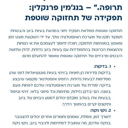
תרופה." – בנג'מין פרנקלין:
תפקידה של תחזוקה שוטפת
תחזוקה שוטפת ממלאת תפקיד חיוני במניעת בעיות ביוב והבטחת
תפקוד תקין של מערכת האינסטלציה שלך. על ידי השקעת מעט זמן
ומאמץ במשימות תחזוקה, תוכלו לחסוך לעצמכם את אי הנוחות
וההוצאות הכרוכות בהתמודדות עם בעיות ביוב גדולות. להלן שלושה
היבטים מרכזיים של תחזוקה שוטפת שאסור להתעלם מהם:
1. בדיקות:
בדיקות סדירות הן חיוניות בזיהוי בעיות פוטנציאליות לפני שהן
מסלימות לבעיות גדולות. הזמינו אינסטלטור מקצועי שיבצע
בדיקה יסודית של מערכת האינסטלציה שלכם לפחות פעם
בשנה. הם יבדקו נזילות, סתימות וכל סימני בלאי. זיהוי וטיפול
בבעיות אלו בשלב מוקדם יכולים למנוע גיבויים של ביוב
ותיקונים יקרים בהמשך הדרך.
2. ניקוי ניקוז:
לאורך זמן, פסולת, שומנים וחומרים אחרים יכולים להצטבר
בניקוז שלכם, מה שמוביל לסתיימות ולגיבויי ביוב. ניקוי ניקוז