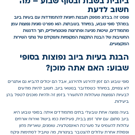
ביובית בשבת ובסוף שבוע – מה
חשוב לדעת
פוסט זה בבלוג מספק תובנות חיוניות להתמודדות עם בעיות ביוב
במהלך סופי שבוע, במיוחד בשבתות. הוא מפרט סוגיות נפוצות עמן
מתמודדים, שיטות מניעה ופתרונות פוטנציאליים, תוך הדגשת
החשיבות של הבנת התקנות המקומיות ותפקידם של נותני השירות
המקצועיים.
הבנת בעיות ביוב נפוצות בסופי
שבוע: האם אתה מוכן?
סופי שבוע הם זמן להירגע ולהירגע, אבל הם יכולים להביא גם אתגרים
לא צפויים, במיוחד כשמדובר בנושאי ביוב. חשוב להיות מודעים
לבעיות הנפוצות שעלולות להתעורר בזמן זה ולהיות מוכנים לטפל בהן
ביעילות.
בעיה נפוצה אחת שבעלי בתים מתמודדים איתה בסופי שבוע היא
ביוב סתום. עם יותר זמן בבית, פעילויות כמו בישול ואירוח אורחים
עלולות להעמיס על מערכת האינסטלציה. שומנים, שאריות מזון
ופסולת אחרת עלולים להצטבר בצינורות, מה שיוביל לסתימות וניקוז