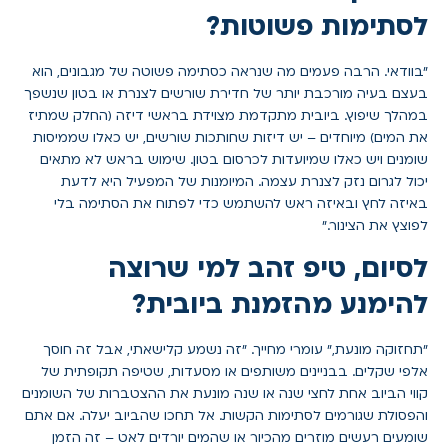
לסתימות פשוטות?
"בוודאי. הרבה פעמים מה שנראה כסתימה פשוטה של מגבונים, הוא
בעצם בעיה מורכבת יותר של חדירת שורשים לצנרת או בטון שנשפך
במהלך שיפוץ. ביובית מתקדמת מצוידת בראשי דיזה (החלק שמתיז
את המים) מיוחדים – יש דיזות שחותכות שורשים, יש כאלו שממיסות
שומנים ויש כאלו שמיועדות לכרסום בטון. שימוש בראש לא מתאים
יכול לגרום נזק לצנרת עצמה. המיומנות של המפעיל היא לדעת
באיזה לחץ ובאיזה ראש להשתמש כדי לפתוח את הסתימה בלי
לפוצץ את הצינור."
לסיום, טיפ זהב למי שרוצה
להימנע מהזמנת ביובית?
"תחזוקה מונעת," עומרי מחייך. "זה נשמע קלישאתי, אבל זה חוסך
אלפי שקלים. בבניינים משותפים או מסעדות, שטיפה תקופתית של
קווי הביוב אחת לחצי שנה או שנה מונעת את ההצטברות של השומנים
והפסולת שגורמים לסתימות הקשות. אל תחכו שהביוב יעלה. אם אתם
שומעים רעשים מוזרים מהכיור או שהמים יורדים לאט – זה הזמן