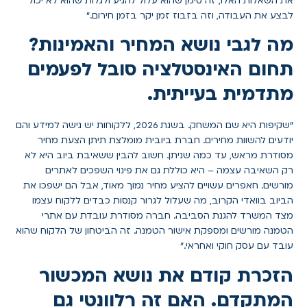
את השאלות האלו, זה סימן שהוא עלול להגיע ולגלות שהוא לא יכול
לבצע את העבודה, וזה בזבוז זמן יקר בזמן חירום."
מה לגבי נושא המחיר והאמינות?
תחום האינסטלציה סובל לפעמים
מתדמית בעייתית.
"שקיפות היא שם המשחק. בשנת 2026, ללקוחות יש גישה למידע והם
יודעים להשוות מחירים. חברת ביובית מומלצת תיתן הצעת מחיר
מסודרת מראש, עד כמה שניתן. חשוב להבין ששאיבת ביוב היא לא
רק השאיבה עצמה – היא כוללת גם את פינוי השפכים לאתרים
מורשים. חאפרים עשויים להציע מחיר נמוך מאוד, אבל הם ישפכו את
הביוב בוואדי הקרוב, מה שעלול לגרור קנסות כבדים ללקוח עצמו
מצד המשרד להגנת הסביבה. חברה מסודרת עובדת עם אתרי
הטמנה מורשים ומספקת אישור הטמנה. זה הביטחון של הלקוח שהוא
עובד עם עסק חוקי ואחראי."
הזכרת קודם את נושא המכשור
המתקדם. האם זה רלוונטי גם