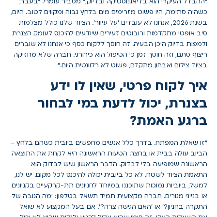
"ההבדל העיקרי הוא בדיאגנוסטיקה ובדיוק," מסביר עומרי. "בעבר,
כשהיה סתימה, היו פשוט מזרימים מים בלחץ גבוה ומקווים לטוב. היום,
בשנת 2026, אנחנו לא עובדים 'על עיוור'. הציוד שלנו כולל מצלמות
סיב אופטי מתקדמות ורובוטים זעירים שיודעים להיכנס לעומק הצנרת
ולמפות בדיוק היכן הבעיה. זה חוסך ללקוח כסף כי אנחנו לא שוברים
ריצוף סתם, וזה חוסך זמן כי הטיפול הוא כירורגי. חברה שלא מחזיקה
בציוד צילום ואבחון מתקדם, פשוט לא רלוונטית היום."
איך לקוח פרטי, שאין לו ידע
בצנרת, יכול לדעת במי לבחור
ברגע האמת?
"זו שאלת המפתח. בדרך כלל אנשים מחפשים ביובית כשהם בלחץ –
הביוב עולה בבית או בחצר. הטעות הראשונה היא לקחת את התוצאה
הראשונה שמופיעה בלי לבדוק. הדבר הראשון שיש לבדוק הוא
התאמת הציוד לשטח. לא כל ביובית יכולה להיכנס לכל מקום. יש לנו,
למשל, ביוביות נמוכות שתוכננו במיוחד לחניונים תת-קרקעיים בקניונים
או בנייני מגורים. חברה מקצועית תמיד תשאל בטלפון: 'מה הגובה של
התקרה בחניון?' או 'האם הגישה צרה?'. אם בעל המקצוע לא שואל