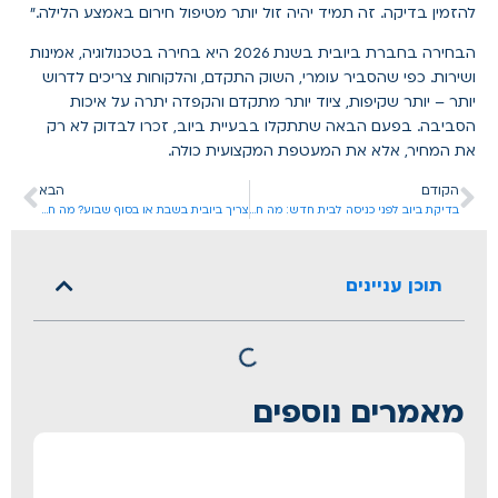
להזמין בדיקה. זה תמיד יהיה זול יותר מטיפול חירום באמצע הלילה."
הבחירה בחברת ביובית בשנת 2026 היא בחירה בטכנולוגיה, אמינות
ושירות. כפי שהסביר עומרי, השוק התקדם, והלקוחות צריכים לדרוש
יותר – יותר שקיפות, ציוד יותר מתקדם והקפדה יתרה על איכות
הסביבה. בפעם הבאה שתתקלו בבעיית ביוב, זכרו לבדוק לא רק
את המחיר, אלא את המעטפת המקצועית כולה.
הקודם
הבא
בדיקת ביוב לפני כניסה לבית חדש: מה חובה לבדוק?
צריך ביובית בשבת או בסוף שבוע? מה חשוב לדעת
תוכן עניינים
מאמרים נוספים
כרס
שור