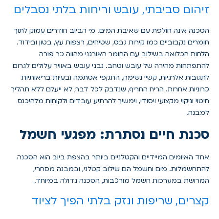
זיהום סביבתי, עובש וריחות בלתי נסבלים
הסכנה אינה חולפת עם שאיבת המים. מי הביוב חודרים עמוק לתוך
חומרים נקבוביים כמו קירות גבס, שטיחים, רצפות עץ, בטון ובידוד.
הלחות הכלואה בשילוב עם החומר האורגני מהווה כר פורה
להתפתחות מהירה של עובש וטחב. נבגי עובש באוויר עלולים לגרום
לתגובות אלרגיות, קשיי נשימה, התקפי אסתמה ובעיות בריאותיות
כרוניות אחרות. הריח החריף, שנדבק לכל דבר, לא ייעלם ללא תהליך
חיטוי וניקוי מקצועי ויסודי, וימשיך להרתיע עובדים ולקוחות מלהיכנס
למבנה.
סכנת חיים נסתרת: מפגעי חשמל
אחד האיומים המיידיים והקטלניים ביותר בהצפת ביוב הוא הסכנה
להתחשמלות. מים וחשמל הם שילוב קטלני, ובמבנה מסחרי,
המרושת במערכות חשמל מורכבות, הסכנה גדולה במיוחד.
קצרים, שריפות ונזק בלתי הפיך לציוד