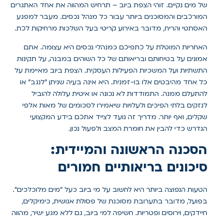
של מים נקיים. זוהי הצפת ביוב – תרחיש המהווה את אחד האתגרים
המורכבים והמסוכנים ביותר עבור כל מנהל נכסים. מעבר למפגע
האסתטי והריח, מדובר באירוע קריטי בעל השלכות מרחיקות לכת.
האחריות המוטלת על כתפיכם כמנהלי נכסים היא עצומה. אתם
אמונים על בטיחותם ובריאותם של כל השוהים במבנה, על תקינות
התשתיות ועל המשכיות הפעילות העסקית. הצפת ביוב מאיימת על
כל אחד מהיבטים אלו בו-זמנית. היא אינה בעיה שניתן "לנגב" או
להתעלם ממנה. התמודדות לא נכונה או איטית עלולה להוביל
לנזקים בלתי הפיכים ולעלויות שיאמירו לסכומים של מאות אלפי
שקלים, ואף יותר. מדריך זה נועד לצייד אתכם בידע המקצועי
הנדרש כדי להבין את חומרת המצב ולפעול נכון.
הסכנה הראשונה והמיידית:
סיכונים בריאותיים חמורים
הטעות הנפוצה ביותר היא לחשוב על מי ביוב כעל "מים מלוכלכים".
בפועל, מדובר בתערובת מסוכנת של פסולת אנושית, כימיקלים,
חיידקים, וירוסים ופטריות. חשיפה למי ביוב, גם ללא מגע ישיר, מהווה