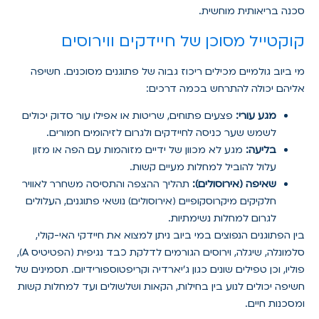
סכנה בריאותית מוחשית.
קוקטייל מסוכן של חיידקים ווירוסים
מי ביוב גולמיים מכילים ריכוז גבוה של פתוגנים מסוכנים. חשיפה
אליהם יכולה להתרחש בכמה דרכים:
מגע עורי:
פצעים פתוחים, שריטות או אפילו עור סדוק יכולים
לשמש שער כניסה לחיידקים ולגרום לזיהומים חמורים.
בליעה:
מגע לא מכוון של ידיים מזוהמות עם הפה או מזון
עלול להוביל למחלות מעיים קשות.
שאיפה (אירוסולים):
תהליך ההצפה והתסיסה משחרר לאוויר
חלקיקים מיקרוסקופיים (אירוסולים) נושאי פתוגנים, העלולים
לגרום למחלות נשימתיות.
בין הפתוגנים הנפוצים במי ביוב ניתן למצוא את חיידקי האי-קולי,
סלמונלה, שיגלה, וירוסים הגורמים לדלקת כבד נגיפית (הפטיטיס A),
פוליו, וכן טפילים שונים כגון ג'יארדיה וקריפטוספורידיום. תסמינים של
חשיפה יכולים לנוע בין בחילות, הקאות ושלשולים ועד למחלות קשות
ומסכנות חיים.