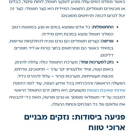
כאשר מפלס המים עולה ומגיע לשקעי חשמל, לוחות פיקוד, כבלים
או מכשירים חשמליים, התוצאה המיידית היא קצר חשמלי. קצר זה
יכול לגרום לכמה תרחישים מסוכנים:
התחשמלות:
כל אדם שנמצא במים או נוגע במשטח רטוב
המוליך חשמל נמצא בסכנת חיים מיידית.
שריפה:
קצרים חשמליים הם גורם שכיח להתלקחות שריפות,
במיוחד כאשר הם מתרחשים בתוך קירות או ליד חומרים
דליקים.
נזק למערכות וציוד:
מערכת החשמל כולה עלולה להינזק
באופן קשה, וציוד אלקטרוני יקר ערך – מחשבים, שרתים,
מכונות תעשייתיות, מערכות קירור – עלול להיהרס כליל.
הפעולה הראשונה וההכרחית בכל אירוע הצפה, עוד לפני הזמנת
שירותי שאיבת הצפות
מקצועיים, היא ניתוק זרם החשמל הראשי
למבנה על ידי חשמלאי מוסמך או גורם מורשה, וזאת כדי להבטיח
את שלומם של כל הנוכחים וכוחות ההצלה.
פגיעה ביסודות: נזקים מבניים
ארוכי טווח