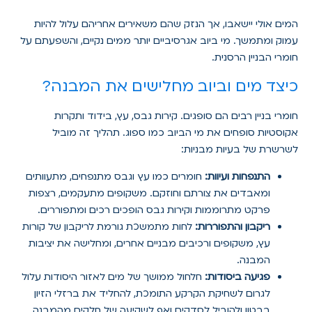
המים אולי יישאבו, אך הנזק שהם משאירים אחריהם עלול להיות
עמוק ומתמשך. מי ביוב אגרסיביים יותר ממים נקיים, והשפעתם על
חומרי הבניין הרסנית.
כיצד מים וביוב מחלישים את המבנה?
חומרי בניין רבים הם סופגים. קירות גבס, עץ, בידוד ותקרות
אקוסטיות סופחים את מי הביוב כמו ספוג. תהליך זה מוביל
לשרשרת של בעיות מבניות:
התנפחות ועיוות:
חומרים כמו עץ וגבס מתנפחים, מתעוותים
ומאבדים את צורתם וחוזקם. משקופים מתעקמים, רצפות
פרקט מתרוממות וקירות גבס הופכים רכים ומתפוררים.
ריקבון והתפוררות:
לחות מתמשכת גורמת לריקבון של קורות
עץ, משקופים ורכיבים מבניים אחרים, ומחלישה את יציבות
המבנה.
פגיעה ביסודות:
חלחול ממושך של מים לאזור היסודות עלול
לגרום לשחיקת הקרקע התומכת, להחליד את ברזלי הזיון
בבטון ולהוביל לסדקים ואף לשקיעה של חלקים מהמבנה.