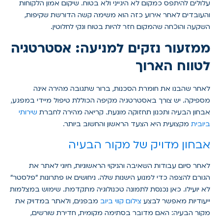
עלולים להיתפס כמקום לא היגייני ולא בטוח. שיקום אמון הלקוחות
והעובדים לאחר אירוע כזה הוא משימה קשה הדורשת שקיפות,
השקעה והוכחה שהמקום חזר להיות בטוח ונקי לחלוטין.
ממזעור נזקים למניעה: אסטרטגיה
לטווח הארוך
לאחר שהבנו את חומרת הסכנות, ברור שתגובה מהירה אינה
מספיקה. יש צורך באסטרטגיה מקיפה הכוללת טיפול מיידי במפגע,
אבחון הבעיה ותכנון תחזוקה מונעת. קריאה מהירה לחברת
שירותי
ביובית
מקצועית היא הצעד הראשון והחשוב ביותר.
אבחון מדויק של מקור הבעיה
לאחר סיום עבודות השאיבה והניקוי הראשוניות, חיוני לאתר את
הגורם להצפה כדי למנוע הישנות שלה. ניחושים או פתרונות "פלסטר"
לא יועילו. כאן נכנסת לתמונה טכנולוגיה מתקדמת. שימוש במצלמות
ייעודיות מאפשר לבצע
צילום קווי ביוב
מבפנים, ולאתר במדויק את
מקור הבעיה: האם מדובר בסתימה מקומית, חדירת שורשים,