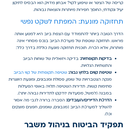
קריסה של הצינור או שיפוע לקוי? אבחון מדויק הוא הבסיס לתיקון
יעיל ונקודתי, החוסך חפירות מיותרות והוצאות גבוהות.
תחזוקה מונעת: המפתח לשקט נפשי
הדרך הטובה ביותר להתמודד עם הצפת ביוב היא למנוע אותה
מראש. תחזוקה שוטפת של מערכת הביוב בנכס מסחרי אינה
מותרות, אלא הכרח. תוכנית תחזוקה מונעת כוללת בדרך כלל:
בדיקות תקופתיות:
בדיקה ויזואלית של שוחות הביוב
והתשתיות הגלויות.
שטיפת קווים בלחץ גבוה:
שטיפה תקופתית של קווי הביוב
מנקה הצטברויות של שומן, פסולת ומגבונים, ומונעת היווצרות
סתימות קשות. תדירות השטיפה תלויה באופי הפעילות
במבנה (למשל, מסעדות יזדקקו לתדירות גבוהה יותר).
הדרכת הדיירים/העובדים:
הסברה ברורה לגבי מה אסור
להשליך למערכת הביוב (מגבונים, שומנים, חפצים מוצקים
וכו').
תפקיד הביטוח בניהול משבר