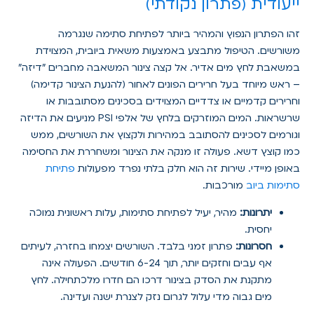
ייעודית (פתרון נקודתי)
זהו הפתרון הנפוץ והמהיר ביותר לפתיחת סתימה שנגרמה
משורשים. הטיפול מתבצע באמצעות משאית ביובית, המצוידת
במשאבת לחץ מים אדיר. אל קצה צינור המשאבה מחברים "דיזה"
– ראש מיוחד בעל חרירים הפונים לאחור (להנעת הצינור קדימה)
וחרירים קדמיים או צדדיים המצוידים בסכינים מסתובבות או
שרשראות. המים המוזרקים בלחץ של אלפי PSI מניעים את הדיזה
וגורמים לסכינים להסתובב במהירות ולקצוץ את השורשים, ממש
כמו קוצץ דשא. פעולה זו מנקה את הצינור ומשחררת את החסימה
באופן מיידי. שירות זה הוא חלק בלתי נפרד מפעולות
פתיחת
סתימות ביוב
מורכבות.
יתרונות:
מהיר, יעיל לפתיחת סתימות, עלות ראשונית נמוכה
יחסית.
חסרונות:
פתרון זמני בלבד. השורשים יצמחו בחזרה, לעיתים
אף עבים וחזקים יותר, תוך 6-24 חודשים. הפעולה אינה
מתקנת את הסדק בצינור דרכו הם חדרו מלכתחילה. לחץ
מים גבוה מדי עלול לגרום נזק לצנרת ישנה ועדינה.