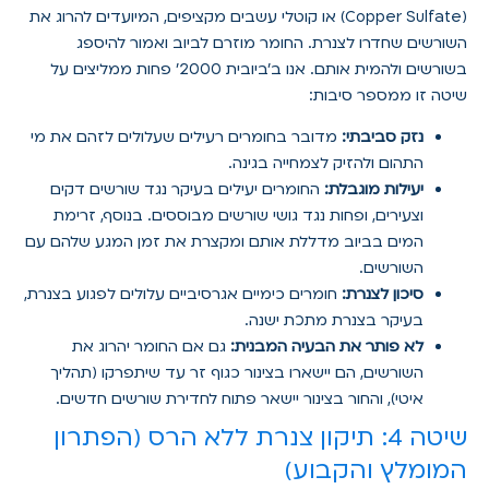
(Copper Sulfate) או קוטלי עשבים מקציפים, המיועדים להרוג את
השורשים שחדרו לצנרת. החומר מוזרם לביוב ואמור להיספג
בשורשים ולהמית אותם. אנו ב'ביובית 2000' פחות ממליצים על
שיטה זו ממספר סיבות:
נזק סביבתי:
מדובר בחומרים רעילים שעלולים לזהם את מי
התהום ולהזיק לצמחייה בגינה.
יעילות מוגבלת:
החומרים יעילים בעיקר נגד שורשים דקים
וצעירים, ופחות נגד גושי שורשים מבוססים. בנוסף, זרימת
המים בביוב מדללת אותם ומקצרת את זמן המגע שלהם עם
השורשים.
סיכון לצנרת:
חומרים כימיים אגרסיביים עלולים לפגוע בצנרת,
בעיקר בצנרת מתכת ישנה.
לא פותר את הבעיה המבנית:
גם אם החומר יהרוג את
השורשים, הם יישארו בצינור כגוף זר עד שיתפרקו (תהליך
איטי), והחור בצינור יישאר פתוח לחדירת שורשים חדשים.
שיטה 4: תיקון צנרת ללא הרס (הפתרון
המומלץ והקבוע)