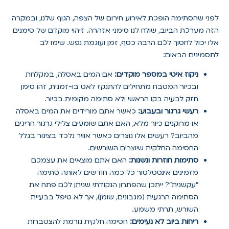
לפני שהסתימה הופכת לאירוע חירום של הצפה, הגוף שלנו, ובמקרה
הזה מערכת הביוב, שולח לנו סימני אזהרה. זיהוי מוקדם של סימנים
אלו יכול לחסוך לכם הרבה כסף, זמן ועוגמת נפש. שימו לב
לתסמינים הבאים:
ניקוז איטי במספר מוקדים:
אם המים באסלה, במקלחת
ובכיור המטבח מתחילים להתנקז לאט בו-זמנית, זהו סימן
חזק לבעיה בקו הראשי ולא סתימה מקומית בכיור.
רעשי גרגור ובעבוע:
כאשר אתם מורידים את המים באסלה
או מרוקנים כיור מלא, האם אתם שומעים צלילי גרגור חריגים
מהביוב? רעשים אלו נוצרים כאשר אוויר נלכד בצינור בגלל
החסימה החלקית שיוצרים השורשים.
סתימות חוזרות ונשנות:
האם אתם מוצאים את עצמכם
מזמינים אינסטלטור כל כמה חודשים לאותה סתימה
"עקשנית"? ייתכן שהפתרון הנקודתי שניתן לכם פתח את
הסתימה הרגעית (מגבונים, שומן), אך לא טיפל בבעיית
השורש, תרתי משמע.
ריחות ביוב לא נעימים:
חסימה חלקית גורמת להצטברות