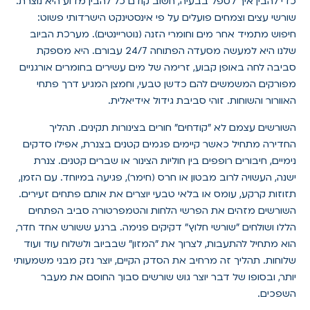
כדי להבין איך לטפל בבעיה, חשוב קודם כל להבין מדוע היא נוצרת.
שורשי עצים וצמחים פועלים על פי אינסטינקט הישרדותי פשוט:
חיפוש מתמיד אחר מים וחומרי הזנה (נוטריינטים). מערכת הביוב
שלנו היא למעשה מסעדה הפתוחה 24/7 עבורם. היא מספקת
סביבה לחה באופן קבוע, זרימה של מים עשירים בחומרים אורגניים
מפורקים המשמשים להם כדשן טבעי, וחמצן המגיע דרך פתחי
האוורור והשוחות. זוהי סביבת גידול אידיאלית.
השורשים עצמם לא "קודחים" חורים בצינורות תקינים. תהליך
החדירה מתחיל כאשר קיימים פגמים קטנים בצנרת, אפילו סדקים
נימיים, חיבורים רופפים בין חוליות הצינור או שברים קטנים. צנרת
ישנה, העשויה לרוב מבטון או חרס (חימר), פגיעה במיוחד. עם הזמן,
תזוזות קרקע, עומס או בלאי טבעי יוצרים את אותם פתחים זעירים.
השורשים מזהים את הפרשי הלחות והטמפרטורה סביב הפתחים
הללו ושולחים "שורשי חלוץ" דקיקים פנימה. ברגע ששורש אחד חדר,
הוא מתחיל להתעבות, לצרוך את "המזון" שבביוב ולשלוח עוד ועוד
שלוחות. תהליך זה מרחיב את הסדק הקיים, יוצר נזק מבני משמעותי
יותר, ובסופו של דבר יוצר גוש שורשים סבוך החוסם את מעבר
השפכים.