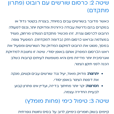
שיטה 2: כרסום שורשים עם רובוט (פתרון
מתקדם)
כאשר מדובר בשורשים עבים במיוחד, בצנרת בקוטר גדול או
במקרים בהם נדרשת עבודה כירורגית ומדויקת יותר, נכנס לפעולה
הרובוט לכרסום צנרת. זהו מכשיר מתקדם הנשלט מרחוק, מצויד
במצלמה ובראש כרסום חזק (בדומה למקדחה). המפעיל צופה
במסך, מנווט את הרובוט למיקום המדויק של השורשים ומפעיל את
ראש הכרסום המפרק אותם באופן יסודי. שיטה זו נחשבת למדויקת
ואגרסיבית יותר מדיזת מים והיא משמשת לעיתים קרובות כשלב
הכנה לפני תיקון הצינור.
יתרונות:
מדויק מאוד, יעיל נגד שורשים עבים וקשים, מנקה
את דפנות הצינור באופן יסודי.
חסרונות:
יקר יותר מחיתוך בדיזה, ועדיין אינו פתרון קבוע
לבעיית החדירה עצמה.
שיטה 3: טיפול כימי (פחות מומלץ)
קיימים בשוק חומרים כימיים, לרוב על בסיס נחושת גופרתית