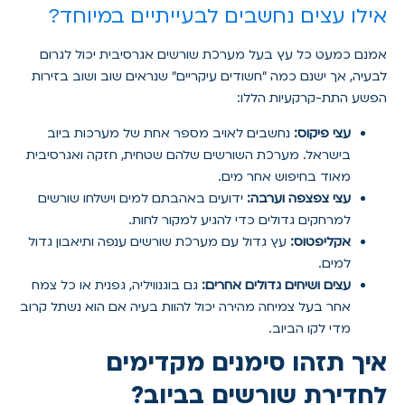
אילו עצים נחשבים לבעייתיים במיוחד?
אמנם כמעט כל עץ בעל מערכת שורשים אגרסיבית יכול לגרום
לבעיה, אך ישנם כמה "חשודים עיקריים" שנראים שוב ושוב בזירות
הפשע התת-קרקעיות הללו:
עצי פיקוס:
נחשבים לאויב מספר אחת של מערכות ביוב
בישראל. מערכת השורשים שלהם שטחית, חזקה ואגרסיבית
מאוד בחיפוש אחר מים.
עצי צפצפה וערבה:
ידועים באהבתם למים וישלחו שורשים
למרחקים גדולים כדי להגיע למקור לחות.
אקליפטוס:
עץ גדול עם מערכת שורשים ענפה ותיאבון גדול
למים.
עצים ושיחים גדולים אחרים:
גם בוגנוויליה, גפנית או כל צמח
אחר בעל צמיחה מהירה יכול להוות בעיה אם הוא נשתל קרוב
מדי לקו הביוב.
איך תזהו סימנים מקדימים
לחדירת שורשים בביוב?