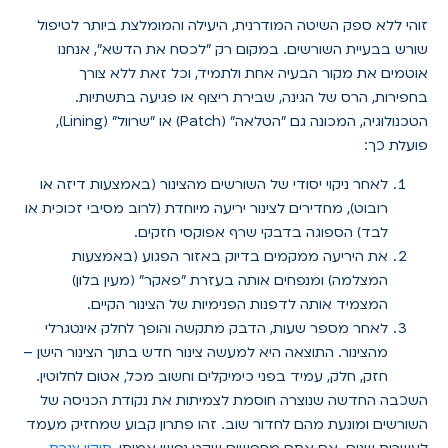
זוהי ללא ספק השיטה המודרנית, היעילה והמומלצת ביותר לטיפול
שורש בבעיית השורשים. במקום רק "לכסח את הדשא", אנחנו
אוטמים את מקור הבעיה אחת ולתמיד, וכל זאת ללא צורך
בחפירות, הרס של הגינה, שבירת ריצוף או פגיעה בתשתיות.
הטכנולוגיה, המכונה גם "הטלאה" (Patch) או "שרוול" (Lining),
פועלת כך:
לאחר ניקוי יסודי של השורשים מהצינור (באמצעות דיזה או
רובוט), מחדירים לצינור יריעה מיוחדת (לרוב מסיבי זכוכית או
לבד) הספוגה בדבקי שרף אפוקסי חזקים.
את היריעה ממקמים בדיוק באזור הפגוע (באמצעות
המצלמה) ומנפחים אותה בעזרת "פאקר" (מעין בלון)
המצמיד אותה לדפנות הפנימיות של הצינור הקיים.
לאחר מספר שעות, הדבק מתקשה והופך לחלק אינטגרלי
מהצינור. התוצאה היא למעשה צינור חדש בתוך הצינור הישן –
חזק, חלק, עמיד בפני כימיקלים וחשוב מכל, אטום לחלוטין.
השכבה החדשה שנוצרה חוסמת לצמיתות את נקודת הכניסה של
השורשים ומונעת מהם לחדור שוב. זהו פתרון קבוע שמחזיק מעמד