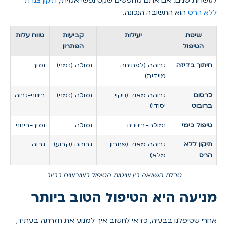
לעשרות שנים. אם אתם מחפשים שקט נפשי אמיתי,
תיקון צנרת
ללא הרס
הוא התשובה הנכונה.
שיטת
יעילות
קביעות
טווח עלות
הטיפול
הפתרון
חיתוך בדיזה
גבוהה (לפתיחה
נמוכה (זמני)
נמוך
מיידית)
כרסום
גבוהה מאוד (ניקוי
נמוכה (זמני)
בינוני-גבוה
ברובוט
יסודי)
טיפול כימי
נמוכה-בינונית
נמוכה
נמוך-בינוני
תיקון ללא
גבוהה מאוד (פתרון
גבוהה (קבוע)
גבוה
הרס
מלא)
טבלת השוואה בין שיטות הטיפול בשורשים בביוב
מניעה היא הטיפול הטוב ביותר
אחרי שטיפלנו בבעיה, כדאי לחשוב איך למנוע את חזרתה בעתיד,