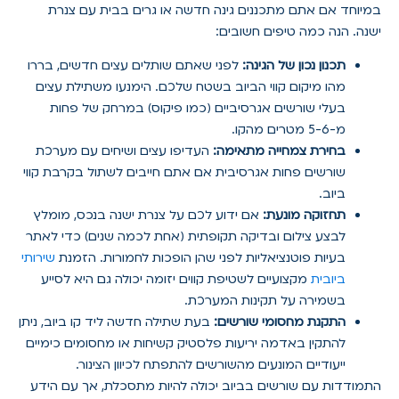
במיוחד אם אתם מתכננים גינה חדשה או גרים בבית עם צנרת
ישנה. הנה כמה טיפים חשובים:
תכנון נכון של הגינה:
לפני שאתם שותלים עצים חדשים, בררו
מהו מיקום קווי הביוב בשטח שלכם. הימנעו משתילת עצים
בעלי שורשים אגרסיביים (כמו פיקוס) במרחק של פחות
מ-5-6 מטרים מהקו.
בחירת צמחייה מתאימה:
העדיפו עצים ושיחים עם מערכת
שורשים פחות אגרסיבית אם אתם חייבים לשתול בקרבת קווי
ביוב.
תחזוקה מונעת:
אם ידוע לכם על צנרת ישנה בנכס, מומלץ
לבצע צילום ובדיקה תקופתית (אחת לכמה שנים) כדי לאתר
בעיות פוטנציאליות לפני שהן הופכות לחמורות. הזמנת
שירותי
ביובית
מקצועיים לשטיפת קווים יזומה יכולה גם היא לסייע
בשמירה על תקינות המערכת.
התקנת מחסומי שורשים:
בעת שתילה חדשה ליד קו ביוב, ניתן
להתקין באדמה יריעות פלסטיק קשיחות או מחסומים כימיים
ייעודיים המונעים מהשורשים להתפתח לכיוון הצינור.
התמודדות עם שורשים בביוב יכולה להיות מתסכלת, אך עם הידע