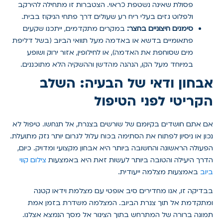
פסולת שאינה נשטפת כראוי. הצטברות זו מתחילה להירקב
ולפלוט גזים בעלי ריח רע שעולים דרך פתחי הניקוז בבית.
סימנים חיצוניים בחצר:
במקרים מתקדמים, ייתכנו שקעים
פתאומיים בדשא או באדמה מעל תוואי הביוב (בשל דליפת
מים שסוחפת את האדמה), או לחילופין, אזור ירוק ושופע
במיוחד מעל הקו, הנהנה מהדשן וההשקיה הלא מתוכננים.
אבחון ודאי של הבעיה: השלב
הקריטי לפני הטיפול
אם אתם חושדים בקיומם של שורשים בצנרת, אל תנחשו. טיפול לא
נכון או ניסיון לפתוח את הסתימה בכוח עלול לגרום יותר נזק מתועלת.
הפעולה הראשונה והחשובה ביותר היא אבחון מקצועי ומדויק. כיום,
הדרך היעילה והטובה ביותר לעשות זאת היא באמצעות
צילום קווי
ביוב
באמצעות מצלמה ייעודית.
בבדיקה זו, אנו מחדירים סיב אופטי עם מצלמת וידאו קטנה
ומתקדמת אל תוך צנרת הביוב. המצלמה משדרת בזמן אמת
תמונה ברורה של המתרחש בתוך הצינור אל מסך הנמצא אצלנו.