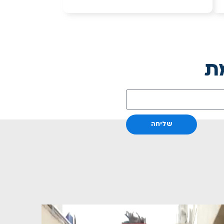
ת
שליחה