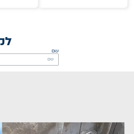
לק
שם