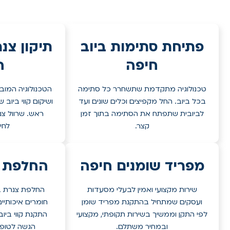
פתיחת סתימות ביוב
תיקון צנ
חיפה
ח
טכנולוגיה מתקדמת שתשחרר כל סתימה
הטכנולוגיה המובי
בכל ביוב. החל מקפיצים וכלים שונים ועד
ושיקום קווי ביוב
לביובית שתפתח את הסתימה בתוך זמן
ראש. שרוול צנ
קצר.
לחי
מפריד שומנים חיפה
החלפת צ
שירות מקצועי ואמין לבעלי מסעדות
החלפת צנרת בי
ועסקים שמתחיל בהתקנת מפריד שומן
חומרים איכותיי
לפי התקן וממשיך בשירות תקופתי, מקצועי
התקנת קווי ביוב
ובמחיר משתלם.
הגשה לטופס 4 במידת הצ