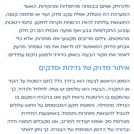
ולהרחיק אותם בבטחה מהיסודות ומהקירות. כאשר
המערכת הזו כושלת, אפילו עקב סדק זעיר או סתימה קטנה,
התוצאות עלולות להיות הרסניות ויקרות לתיקון. כתמי רטיבות,
עובש, התקלפויות צבע ואף פגיעה מבנית הם רק חלק
מהסיכונים. צילום מרזבים מקצועי אינו מותרות, אלא כלי
אבחון מדויק המאפשר לנו לראות את מה שנסתר מהעין,
לאתר את מקור הבעיה באופן כירורגי ולמנוע נזקים עתידיים.
איתור מדויק של נזילות וסדקים
הסימן הראשון לבעיה הוא בדרך כלל כתם רטיבות על הקיר
או התקרה. הבעיה היא שלמים יש נטייה לחלחל ולנדוד, כך
שהמקום בו הרטיבות נראית לעין אינו בהכרח המקום בו
הנזילה מתחילה. ניסיונות תיקון המבוססים על ניחוש עלולים
להוביל להוצאות מיותרות ותסכול. באמצעות החדרת
מצלמת סיב אופטי ייעודית למרזב, אנו מקבלים תמונה חדה
וברורה של הדופן הפנימית של הצנרת. כך ניתן לאתר