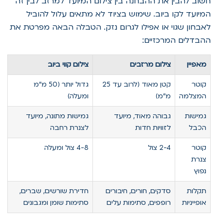
חשוב להבין את ההבחנה בין צילום המיועד למרזב לבין זה
המיועד לקו ביוב. שימוש בציוד לא מתאים עלול להוביל
לאבחון שגוי או אפילו לגרום נזק. הטבלה הבאה מפרטת את
ההבדלים המרכזיים:
מאפיין
צילום מרזבים
צילום קווי ביוב
קוטר
קטן מאוד (לרוב עד 25
גדול יותר (50 מ"מ
המצלמה
מ"מ)
ומעלה)
גמישות
גבוהה מאוד, מיועד
גמישות מתונה, מיועד
הכבל
לזוויות חדות
לצנרת רחבה
קוטר
2-4 צול
4-8 צול ומעלה
צנרת
נפוץ
תקלות
סדקים, חורים, חיבורים
חדירת שורשים, שברים,
אופייניות
רופפים, סתימות עלים
סתימות שומן ומגבונים