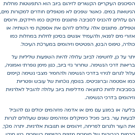
הסיכונים העיקריים הקשורים לזיהום ביוב הוא התפשטות מחלות
הנישאות במים. כאשר שפכים לא מטופלים חודרים למקורות מים,
הם עלולים להכניס לסביבה פתוגנים מזיקים כמו חיידקים, וירוסים
וטפילים. פתוגנים אלה עלולים לזהם את אספקת מי השתייה או
אזורי מים לפנאי, ולהעמיד אנשים בסיכון לחלות במחלות כמו
כולרה, טיפוס הבטן, הפטיטיס וזיהומים במערכת העיכול.
יתר על כן, לחשיפה לביוב עלולה להיות השפעות שליליות על
בריאות דרכי הנשימה. שחרור גזי ביוב, כגון מימן גופרתי ואמוניה,
עלול לגרום לגירוי בדרכי הנשימה ולהחמיר מצבי נשימה קיימים
כמו אסטמה וברונכיטיס. בנוסף, נוכחות של עובש ופטריות
בסביבות לחות כתוצאה מדליפות ביוב עלולה להוביל לאלרגיות
וזיהומים בדרכי הנשימה.
בליעה או במגע עם מים או אדמה מזוהמים יכולים גם להוביל
לבעיות עור. ביוב מכיל כימיקלים ומזהמים שונים שעלולים לגרות
את העור ולגרום לפריחה, זיהומים או תגובות אלרגיות. יתרה מכך,
הרמות הגבוהות של חומרים מזינים הקיימים בשפכים, כגון חנקן