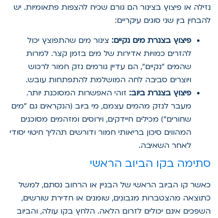
נזילה או פיצוץ בצינור הם גורם שכיח להצפות פתאומיות. יש
להבחין בין שני סוגים עיקריים:
פיצוץ בצנרת מים נקיים:
צינור מים שהתפוצץ יכול
להזרים כמויות אדירות של מים בזמן קצר. למרות
שהמים "נקיים", הם עדיין גורמים נזק חמור לרכוש
ויוצרים סביבה לחה המושלמת להתפתחות עובש.
פיצוץ בצנרת ביוב:
זוהי האפשרות המסוכנת יותר.
מעבר לנזק מהמים עצמם, מי ביוב (הנקראים גם "מים
שחורים") מכילים חיידקים, וירוסים ומזהמים מסוכנים
המהווים סיכון בריאותי חמור ודורשים תהליך חיטוי יסודי
לאחר השאיבה.
סתימה בקו הביוב הראשי
כאשר קו הביוב הראשי של הבניין או הרחוב נסתם, למשל
כתוצאה מהצטברות מגבונים, שומנים או חדירת שורשים,
השפכים אינם יכולים לזרום הלאה. הלחץ בקו עולה, והביוב