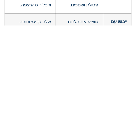
פסולת ושפכים.
ולכלוך מהרצפה.
ייבוש עם
מוציא את הלחות
שלב קריטי וחובה
יבשנים
הכלואה בקירות
לאחר כל שאיבת
תעשייתיים
וברצפה, מונע
הצפה, ללא קשר
התפתחות עובש
למקור המים.
ונזק מבני.
שירות חירום 24/7 – כי הצפה לא
קורית בשעות נוחות
אנו בביובית 2000, בהנהלת עמרי כהן, יודעים היטב שהצפות
ופיצוצי צנרת לא מכבדים שעות עבודה. הם קורים בלילות,
בסופי שבוע ובחגים. לכן, אנו מחויבים לספק שירות חירום
אמיתי, 24 שעות ביממה, 7 ימים בשבוע, בפריסה ארצית.
כשאתם מתקשרים אלינו, אתם יכולים להיות בטוחים שצוות
מקצועי ומצויד כבר בדרך אליכם, כדי לתת לכם פתרון מהיר