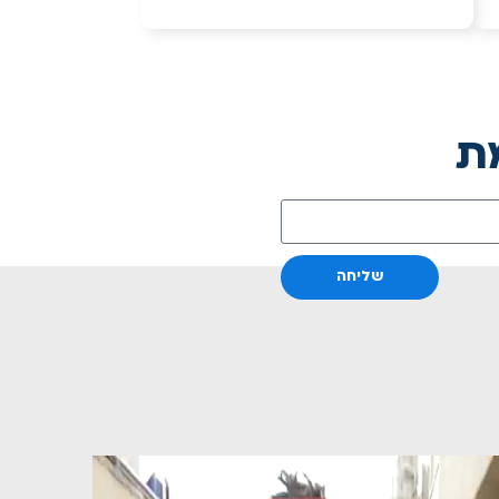
ת
שליחה