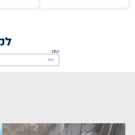
לק
שם