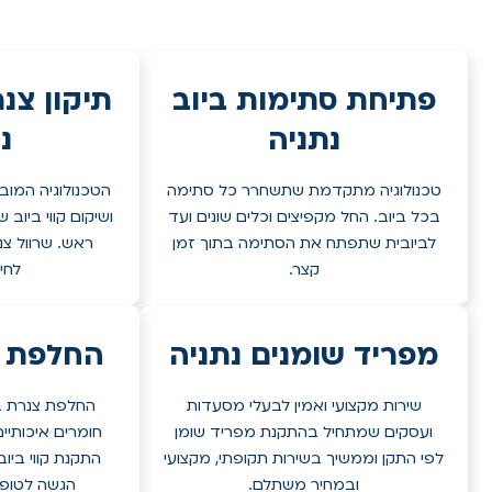
פתיחת סתימות ביוב
תיקון צנ
נתניה
נ
טכנולוגיה מתקדמת שתשחרר כל סתימה
הטכנולוגיה המובי
בכל ביוב. החל מקפיצים וכלים שונים ועד
ושיקום קווי ביוב
לביובית שתפתח את הסתימה בתוך זמן
ראש. שרוול צנ
קצר.
לחי
מפריד שומנים נתניה
החלפת צ
שירות מקצועי ואמין לבעלי מסעדות
החלפת צנרת בי
ועסקים שמתחיל בהתקנת מפריד שומן
חומרים איכותיי
לפי התקן וממשיך בשירות תקופתי, מקצועי
התקנת קווי ביוב
ובמחיר משתלם.
הגשה לטופס 4 במידת הצ